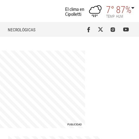
7°
87%
El clima en
Cipolletti
TEMP
HUM
NECROLÓGICAS