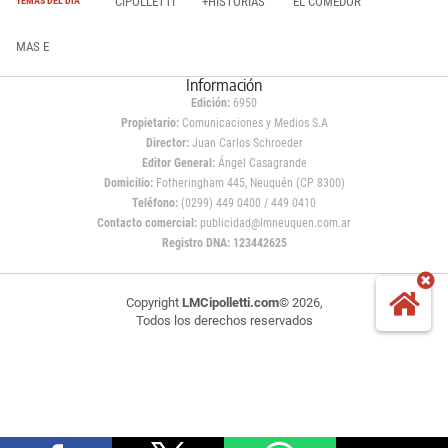
CIPOLLETTI
+HISTORIAS
EL COMEDOR
TEMAS DEL DÍA
MAS E
Información
Edición:
6950
Propietario:
Comunicaciones y Medios S.A
Director:
Juan Carlos Schroeder
Editor General:
Ángel Casagrande
Domicilio:
Fotheringham 445, Neuquén (CP 8300)
Teléfono:
(0299) 449 0400 / 449 0410
Contacto comercial:
publicidad@lmneuquen.com.ar
Registro DNA: 123442625
Copyright
LMCipolletti.com
© 2026,
Todos los derechos reservados