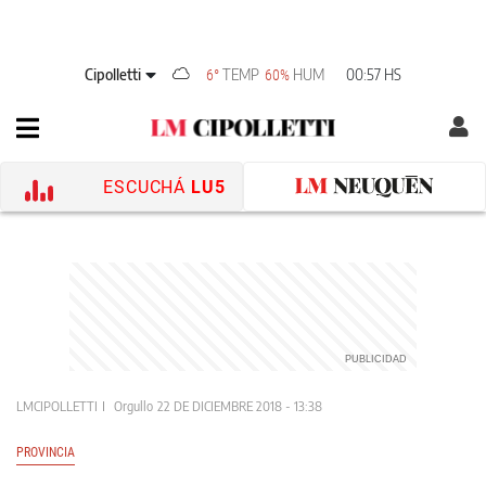
Cipolletti
TEMP
HUM
00:57 HS
6°
60%
ESCUCHÁ
LU5
LMCIPOLLETTI
Orgullo
22 DE DICIEMBRE 2018 - 13:38
PROVINCIA