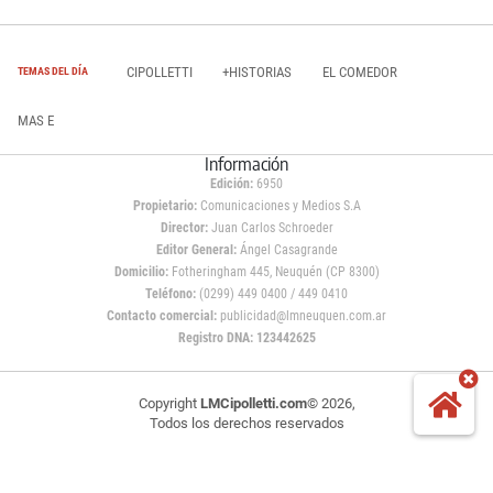
CIPOLLETTI
+HISTORIAS
EL COMEDOR
TEMAS DEL DÍA
MAS E
Información
Edición:
6950
Propietario:
Comunicaciones y Medios S.A
Director:
Juan Carlos Schroeder
Editor General:
Ángel Casagrande
Domicilio:
Fotheringham 445, Neuquén (CP 8300)
Teléfono:
(0299) 449 0400 / 449 0410
Contacto comercial:
publicidad@lmneuquen.com.ar
Registro DNA: 123442625
Copyright
LMCipolletti.com
© 2026,
Todos los derechos reservados