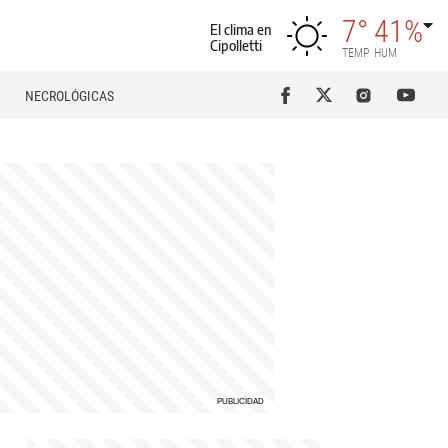
7°
41%
El clima en
Cipolletti
TEMP
HUM
NECROLÓGICAS