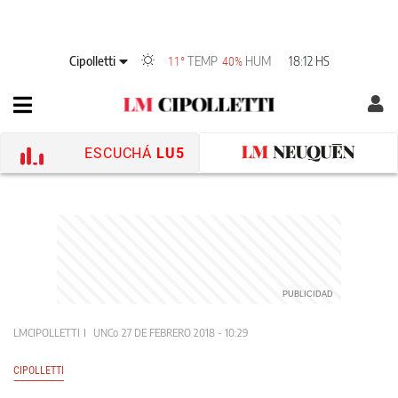
Cipolletti
TEMP
HUM
18:12 HS
11°
40%
ESCUCHÁ
LU5
LMCIPOLLETTI
UNCo
27 DE FEBRERO 2018 - 10:29
CIPOLLETTI