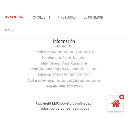
CIPOLLETTI
+HISTORIAS
EL COMEDOR
TEMAS DEL DÍA
MAS E
Información
Edición:
6950
Propietario:
Comunicaciones y Medios S.A
Director:
Juan Carlos Schroeder
Editor General:
Ángel Casagrande
Domicilio:
Fotheringham 445, Neuquén (CP 8300)
Teléfono:
(0299) 449 0400 / 449 0410
Contacto comercial:
publicidad@lmneuquen.com.ar
Registro DNA: 123442625
Copyright
LMCipolletti.com
© 2026,
Todos los derechos reservados