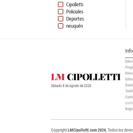
Cipolletti
Policiales
Deportes
neuquén
Inf
Edici
Propi
Direc
Edito
Domic
Sábado
8 de
agosto
de 2026
Teléf
Cont
publ
Regi
Copyright
LMCipolletti.com 2026
, Todos los dere