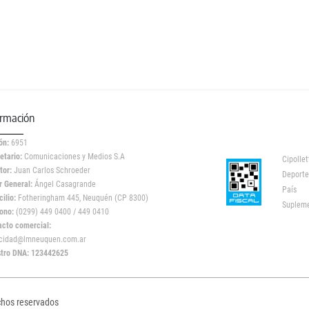
ormación
ón:
6951
etario:
Comunicaciones y Medios S.A
Cipollet
tor:
Juan Carlos Schroeder
Deporte
r General:
Ángel Casagrande
País
ilio:
Fotheringham 445, Neuquén (CP 8300)
Suplem
ono:
(0299) 449 0400 / 449 0410
acto comercial:
icidad@lmneuquen.com.ar
stro DNA: 123442625
chos reservados