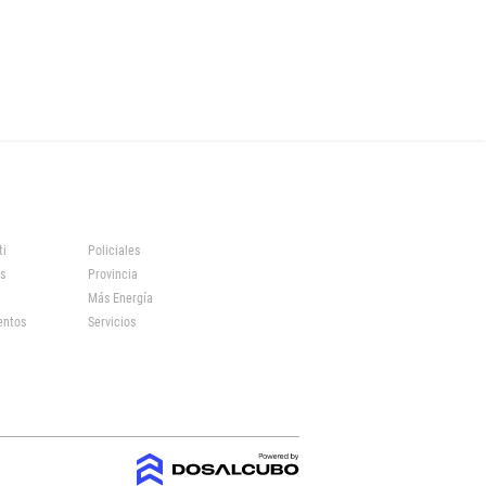
ti
Policiales
s
Provincia
Más Energía
entos
Servicios