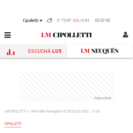
Cipolletti
TEMP
HUM
03:07 HS
5°
50%
ESCUCHÁ
LU5
LMCIPOLLETTI
Alto Valle Rionegrino
15 DE JULIO 2022 - 21:56
CIPOLLETTI