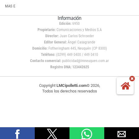
MAS E
Información
Edición:
6950
Propietario:
Comunicaciones y Medios S.A
Director:
Juan Carlos Schroeder
Editor General:
Ángel Casagrande
Domicilio:
Fotheringham 445, Neuquén (CP 8300)
Teléfono:
(0299) 449 0400 / 449 0410
Contacto comercial:
publicidad@lmneuquen.com.ar
Registro DNA: 123442625
Copyright
LMCipolletti.com
© 2026,
Todos los derechos reservados