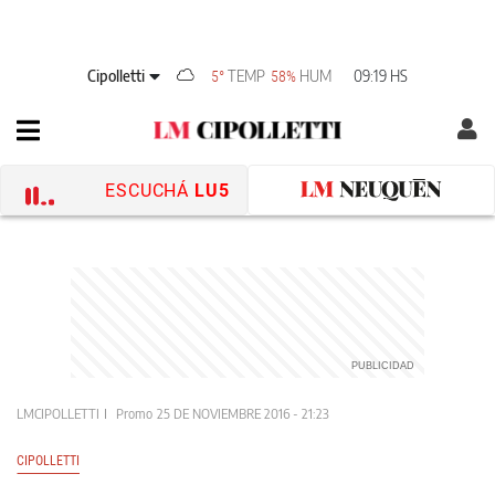
Cipolletti
TEMP
HUM
09:19 HS
5°
58%
ESCUCHÁ
LU5
LMCIPOLLETTI
Promo
25 DE NOVIEMBRE 2016 - 21:23
CIPOLLETTI