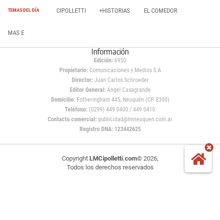
CIPOLLETTI
+HISTORIAS
EL COMEDOR
TEMAS DEL DÍA
MAS E
Información
Edición:
6950
Propietario:
Comunicaciones y Medios S.A
Director:
Juan Carlos Schroeder
Editor General:
Ángel Casagrande
Domicilio:
Fotheringham 445, Neuquén (CP 8300)
Teléfono:
(0299) 449 0400 / 449 0410
Contacto comercial:
publicidad@lmneuquen.com.ar
Registro DNA: 123442625
Copyright
LMCipolletti.com
© 2026,
Todos los derechos reservados