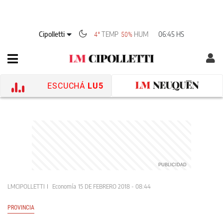
Cipolletti
TEMP
HUM
06:45 HS
4°
50%
ESCUCHÁ
LU5
LMCIPOLLETTI
Economía
15 DE FEBRERO 2018 - 08:44
PROVINCIA