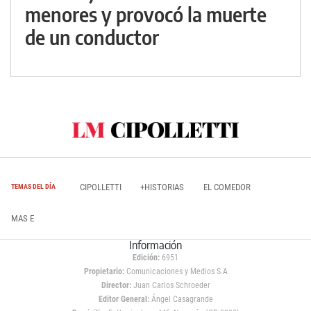
menores y provocó la muerte
de un conductor
CIPOLLETTI
+HISTORIAS
EL COMEDOR
TEMAS DEL DÍA
MAS E
Información
Edición:
6951
Propietario:
Comunicaciones y Medios S.A
Director:
Juan Carlos Schroeder
Editor General:
Ángel Casagrande