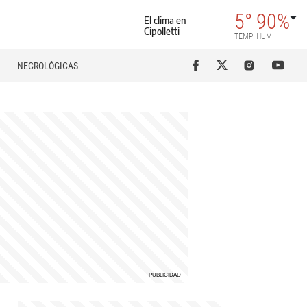
5°
90%
El clima en
Cipolletti
TEMP
HUM
NECROLÓGICAS