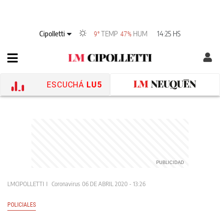
Cipolletti
TEMP
HUM
14:25 HS
9°
47%
ESCUCHÁ
LU5
LMCIPOLLETTI
Coronavirus
06 DE ABRIL 2020 - 13:26
POLICIALES