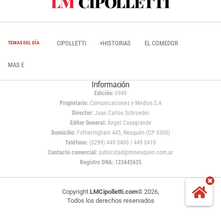
CIPOLLETTI
+HISTORIAS
EL COMEDOR
TEMAS DEL DÍA
MAS E
Información
Edición:
6949
Propietario:
Comunicaciones y Medios S.A
Director:
Juan Carlos Schroeder
Editor General:
Ángel Casagrande
Domicilio:
Fotheringham 445, Neuquén (CP 8300)
Teléfono:
(0299) 449 0400 / 449 0410
Contacto comercial:
publicidad@lmneuquen.com.ar
Registro DNA: 123442625
Copyright
LMCipolletti.com
© 2026,
Todos los derechos reservados