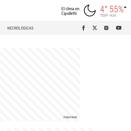
4°
55%
El clima en
Cipolletti
TEMP
HUM
NECROLÓGICAS