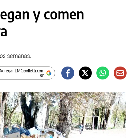
juegan y comen
ra
dos semanas.
Agregar LMCipolletti.com
en