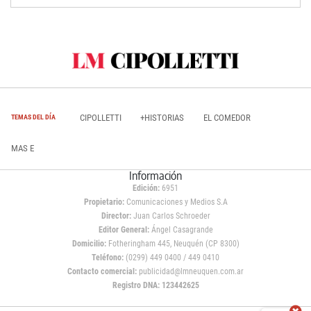
CIPOLLETTI
+HISTORIAS
EL COMEDOR
TEMAS DEL DÍA
MAS E
Información
Edición:
6951
Propietario:
Comunicaciones y Medios S.A
Director:
Juan Carlos Schroeder
Editor General:
Ángel Casagrande
Domicilio:
Fotheringham 445, Neuquén (CP 8300)
Teléfono:
(0299) 449 0400 / 449 0410
Contacto comercial:
publicidad@lmneuquen.com.ar
Registro DNA: 123442625