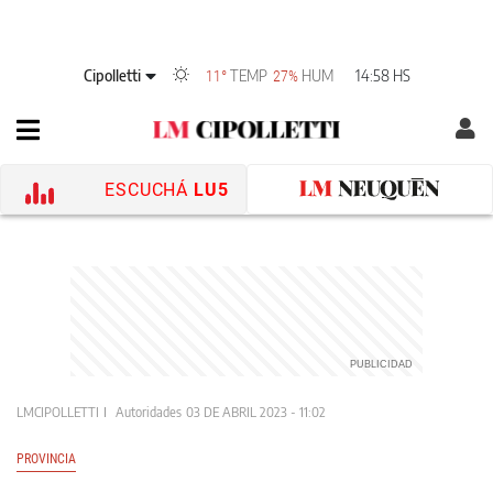
Cipolletti
TEMP
HUM
14:58 HS
11°
27%
ESCUCHÁ
LU5
LMCIPOLLETTI
Autoridades
03 DE ABRIL 2023 - 11:02
PROVINCIA