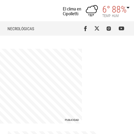
6°
88%
El clima en
Cipolletti
TEMP
HUM
NECROLÓGICAS