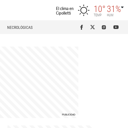
10°
31%
El clima en
Cipolletti
TEMP
HUM
NECROLÓGICAS