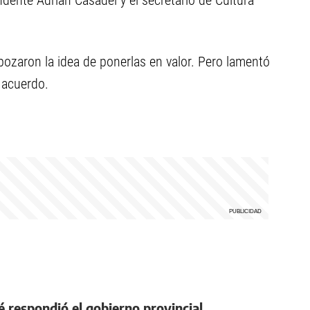
endente Adrián Casadei y el secretario de Cultura
bozaron la idea de ponerlas en valor. Pero lamentó
 acuerdo.
ué respondió el gobierno provincial