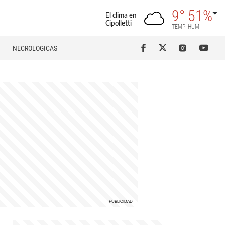
9°
51%
El clima en
Cipolletti
TEMP
HUM
NECROLÓGICAS