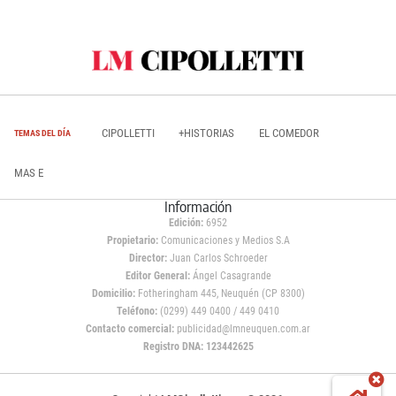
CIPOLLETTI
+HISTORIAS
EL COMEDOR
TEMAS DEL DÍA
MAS E
Información
Edición:
6952
Propietario:
Comunicaciones y Medios S.A
Director:
Juan Carlos Schroeder
Editor General:
Ángel Casagrande
Domicilio:
Fotheringham 445, Neuquén (CP 8300)
Teléfono:
(0299) 449 0400 / 449 0410
Contacto comercial:
publicidad@lmneuquen.com.ar
Registro DNA: 123442625