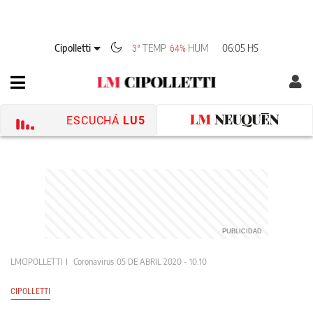
Cipolletti
TEMP
HUM
06:05 HS
3°
64%
ESCUCHÁ
LU5
LMCIPOLLETTI
Coronavirus
05 DE ABRIL 2020 - 10:10
CIPOLLETTI