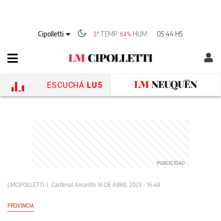
Cipolletti
TEMP
HUM
05:44 HS
3°
64%
ESCUCHÁ
LU5
LMCIPOLLETTI
Cardenal Amarillo
16 DE ABRIL 2023 - 16:48
PROVINCIA