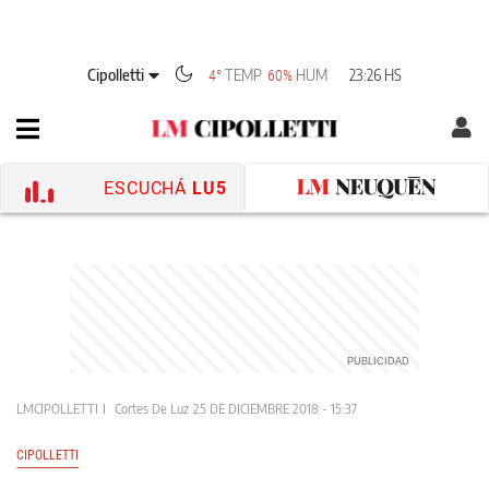
Cipolletti
TEMP
HUM
23:26 HS
4°
60%
ESCUCHÁ
LU5
LMCIPOLLETTI
Cortes De Luz
25 DE DICIEMBRE 2018 - 15:37
CIPOLLETTI