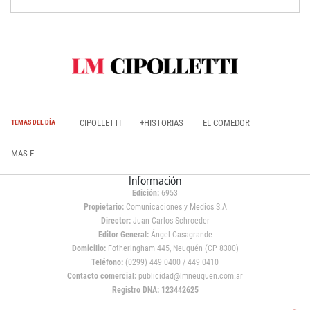
CIPOLLETTI
+HISTORIAS
EL COMEDOR
TEMAS DEL DÍA
MAS E
Información
Edición:
6953
Propietario:
Comunicaciones y Medios S.A
Director:
Juan Carlos Schroeder
Editor General:
Ángel Casagrande
Domicilio:
Fotheringham 445, Neuquén (CP 8300)
Teléfono:
(0299) 449 0400 / 449 0410
Contacto comercial:
publicidad@lmneuquen.com.ar
Registro DNA: 123442625