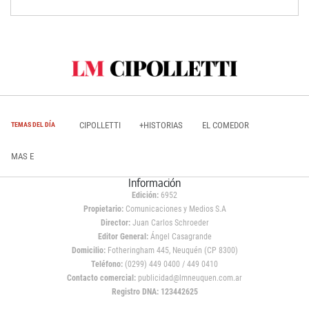
CIPOLLETTI
+HISTORIAS
EL COMEDOR
TEMAS DEL DÍA
MAS E
Información
Edición:
6952
Propietario:
Comunicaciones y Medios S.A
Director:
Juan Carlos Schroeder
Editor General:
Ángel Casagrande
Domicilio:
Fotheringham 445, Neuquén (CP 8300)
Teléfono:
(0299) 449 0400 / 449 0410
Contacto comercial:
publicidad@lmneuquen.com.ar
Registro DNA: 123442625