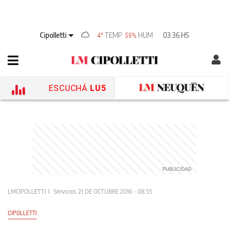
Cipolletti
TEMP
HUM
03:36 HS
4°
59%
ESCUCHÁ
LU5
LMCIPOLLETTI
Servicios
21 DE OCTUBRE 2016 - 08:55
CIPOLLETTI