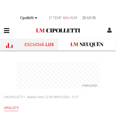
Cipolletti
TEMP
HUM
20:40 HS
5°
90%
ESCUCHÁ
LU5
LMCIPOLLETTI
Buenos Aires
22 DE MAYO 2020 - 12:57
CIPOLLETTI