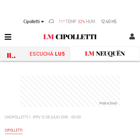
Cipolletti
TEMP
HUM
12:40 HS
11°
32%
ESCUCHÁ
LU5
LMCIPOLLETTI
IPPV
12 DE JULIO 2016 - 00:00
CIPOLLETTI