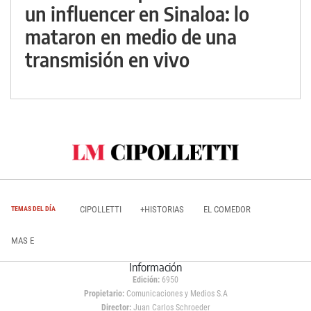
un influencer en Sinaloa: lo
mataron en medio de una
transmisión en vivo
CIPOLLETTI
+HISTORIAS
EL COMEDOR
TEMAS DEL DÍA
MAS E
Información
Edición:
6950
Propietario:
Comunicaciones y Medios S.A
Director:
Juan Carlos Schroeder