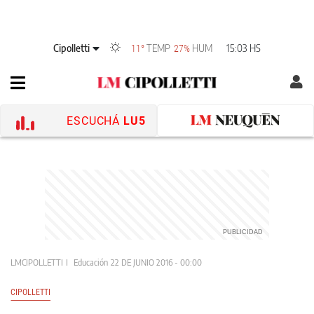
Cipolletti
TEMP
HUM
15:03 HS
11°
27%
ESCUCHÁ
LU5
LMCIPOLLETTI
Educación
22 DE JUNIO 2016 - 00:00
CIPOLLETTI