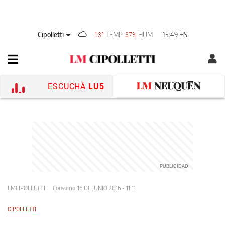
Cipolletti
TEMP
HUM
15:49 HS
13°
37%
ESCUCHÁ
LU5
LMCIPOLLETTI
Consumo
16 DE JUNIO 2016 - 11:11
CIPOLLETTI