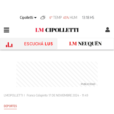
Cipolletti
TEMP
HUM
13:18 HS
6°
45%
ESCUCHÁ
LU5
LMCIPOLLETTI
Franco Colapinto
17 DE NOVIEMBRE 2024 - 11:49
DEPORTES