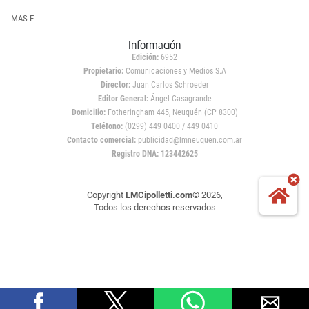
MAS E
Información
Edición:
6952
Propietario:
Comunicaciones y Medios S.A
Director:
Juan Carlos Schroeder
Editor General:
Ángel Casagrande
Domicilio:
Fotheringham 445, Neuquén (CP 8300)
Teléfono:
(0299) 449 0400 / 449 0410
Contacto comercial:
publicidad@lmneuquen.com.ar
Registro DNA: 123442625
Copyright
LMCipolletti.com
© 2026,
Todos los derechos reservados