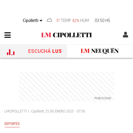
Cipolletti
TEMP
HUM
03:50 HS
5°
62%
ESCUCHÁ
LU5
LMCIPOLLETTI
Cipolletti
25 DE ENERO 2025 - 07:56
DEPORTES