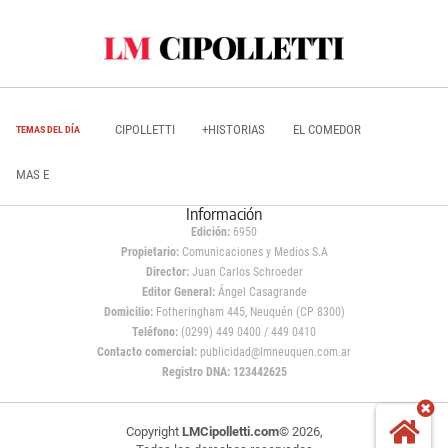
CIPOLLETTI
+HISTORIAS
EL COMEDOR
TEMAS DEL DÍA
MAS E
Información
Edición:
6950
Propietario:
Comunicaciones y Medios S.A
Director:
Juan Carlos Schroeder
Editor General:
Ángel Casagrande
Domicilio:
Fotheringham 445, Neuquén (CP 8300)
Teléfono:
(0299) 449 0400 / 449 0410
Contacto comercial:
publicidad@lmneuquen.com.ar
Registro DNA: 123442625
Copyright
LMCipolletti.com
© 2026,