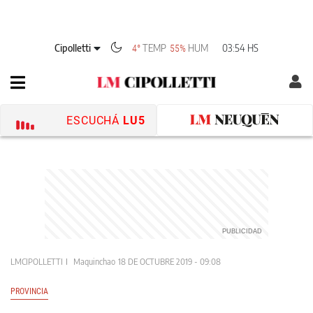
Cipolletti
TEMP
HUM
03:54 HS
4°
55%
ESCUCHÁ
LU5
LMCIPOLLETTI
Maquinchao
18 DE OCTUBRE 2019 - 09:08
PROVINCIA