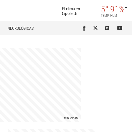
5°
91%
El clima en
Cipolletti
TEMP
HUM
NECROLÓGICAS