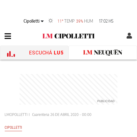
Cipolletti
TEMP
HUM
17:02 HS
11°
39%
ESCUCHÁ
LU5
LMCIPOLLETTI
Cuarentena
26 DE ABRIL 2020 - 00:00
CIPOLLETTI