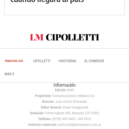
CIPOLLETTI
+HISTORIAS
EL COMEDOR
TEMAS DEL DÍA
MAS E
Información
Edición:
6949
Propietario:
Comunicaciones y Medios S.A
Director:
Juan Carlos Schroeder
Editor General:
Ángel Casagrande
Domicilio:
Fotheringham 445, Neuquén (CP 8300)
Teléfono:
(0299) 449 0400 / 449 0410
Contacto comercial:
publicidad@lmneuquen.com.ar