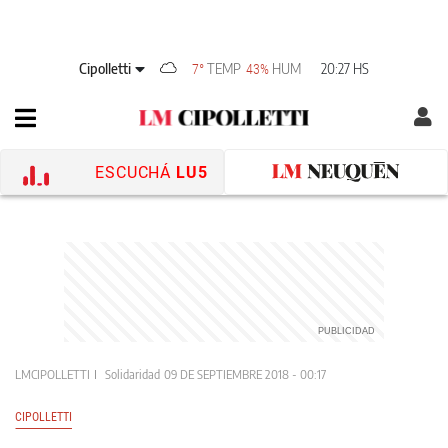
Cipolletti
TEMP
HUM
20:27 HS
7°
43%
ESCUCHÁ
LU5
LMCIPOLLETTI
Solidaridad
09 DE SEPTIEMBRE 2018 - 00:17
CIPOLLETTI