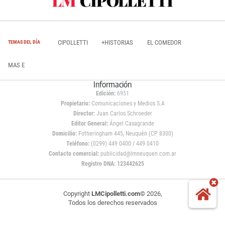
CIPOLLETTI
+HISTORIAS
EL COMEDOR
TEMAS DEL DÍA
MAS E
Información
Edición:
6951
Propietario:
Comunicaciones y Medios S.A
Director:
Juan Carlos Schroeder
Editor General:
Ángel Casagrande
Domicilio:
Fotheringham 445, Neuquén (CP 8300)
Teléfono:
(0299) 449 0400 / 449 0410
Contacto comercial:
publicidad@lmneuquen.com.ar
Registro DNA: 123442625
Copyright
LMCipolletti.com
© 2026,
Todos los derechos reservados