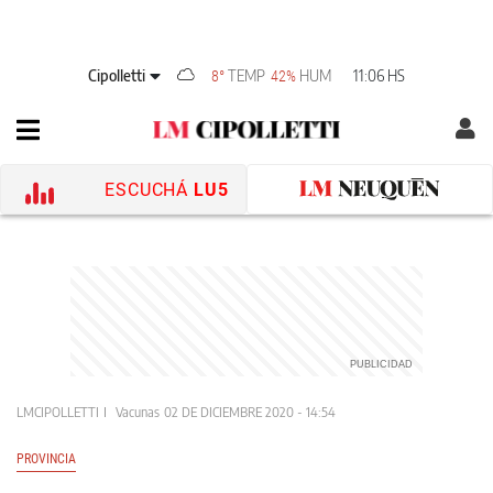
Cipolletti
TEMP
HUM
11:06 HS
8°
42%
ESCUCHÁ
LU5
LMCIPOLLETTI
Vacunas
02 DE DICIEMBRE 2020 - 14:54
PROVINCIA