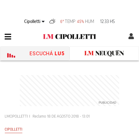
Cipolletti
TEMP
HUM
12:33 HS
6°
45%
ESCUCHÁ
LU5
LMCIPOLLETTI
Reclamo
18 DE AGOSTO 2018 - 13:01
CIPOLLETTI