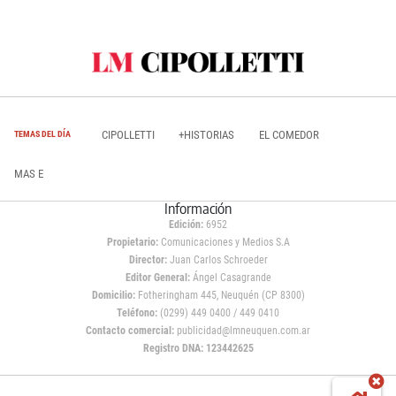
CIPOLLETTI
+HISTORIAS
EL COMEDOR
TEMAS DEL DÍA
MAS E
Información
Edición:
6952
Propietario:
Comunicaciones y Medios S.A
Director:
Juan Carlos Schroeder
Editor General:
Ángel Casagrande
Domicilio:
Fotheringham 445, Neuquén (CP 8300)
Teléfono:
(0299) 449 0400 / 449 0410
Contacto comercial:
publicidad@lmneuquen.com.ar
Registro DNA: 123442625