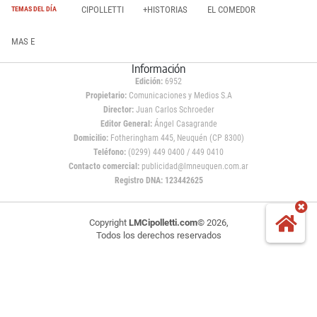
CIPOLLETTI
+HISTORIAS
EL COMEDOR
TEMAS DEL DÍA
MAS E
Información
Edición:
6952
Propietario:
Comunicaciones y Medios S.A
Director:
Juan Carlos Schroeder
Editor General:
Ángel Casagrande
Domicilio:
Fotheringham 445, Neuquén (CP 8300)
Teléfono:
(0299) 449 0400 / 449 0410
Contacto comercial:
publicidad@lmneuquen.com.ar
Registro DNA: 123442625
Copyright
LMCipolletti.com
© 2026,
Todos los derechos reservados