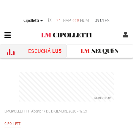
Cipolletti
TEMP
HUM
09:01 HS
2°
66%
ESCUCHÁ
LU5
LMCIPOLLETTI
Aborto
17 DE DICIEMBRE 2020 - 12:59
CIPOLLETTI