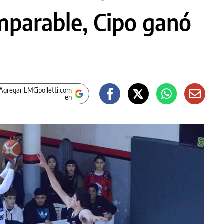
mparable, Cipo ganó
Agregar LMCipolletti.com
en