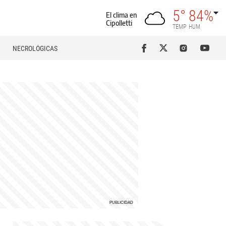
5°
84%
El clima en
Cipolletti
TEMP
HUM
NECROLÓGICAS