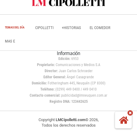
CIPOLLETTI
+HISTORIAS
EL COMEDOR
TEMAS DEL DÍA
MAS E
Información
Edición:
6953
Propietario:
Comunicaciones y Medios S.A
Director:
Juan Carlos Schroeder
Editor General:
Ángel Casagrande
Domicilio:
Fotheringham 445, Neuquén (CP 8300)
Teléfono:
(0299) 449 0400 / 449 0410
Contacto comercial:
publicidad@lmneuquen.com.ar
Registro DNA: 123442625
Copyright
LMCipolletti.com
© 2026,
Todos los derechos reservados