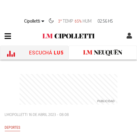
Cipolletti
TEMP
HUM
02:56 HS
3°
65%
ESCUCHÁ
LU5
LMCIPOLLETTI
16 DE ABRIL 2023 - 08:08
DEPORTES