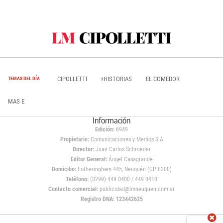
CIPOLLETTI
+HISTORIAS
EL COMEDOR
TEMAS DEL DÍA
MAS E
Información
Edición:
6949
Propietario:
Comunicaciones y Medios S.A
Director:
Juan Carlos Schroeder
Editor General:
Ángel Casagrande
Domicilio:
Fotheringham 445, Neuquén (CP 8300)
Teléfono:
(0299) 449 0400 / 449 0410
Contacto comercial:
publicidad@lmneuquen.com.ar
Registro DNA: 123442625