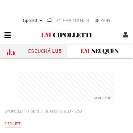
Cipolletti
TEMP
HUM
08:59 HS
5°
71%
ESCUCHÁ
LU5
LMCIPOLLETTI
Salita
31 DE AGOSTO 2023 - 15:59
CIPOLLETTI