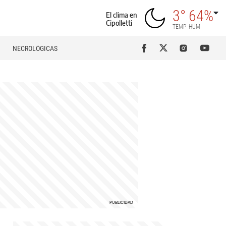
3°
64%
El clima en
Cipolletti
TEMP
HUM
NECROLÓGICAS