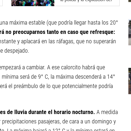
implicado
n una máxima estable (que podría llegar hasta los 20°
rá no preocuparnos tanto en caso que refresque:
onstante y aplacará en las ráfagas, que no superarán
te despejado.
 empezará a cambiar. A ese calorcito habrá que
 la mínima será de 9° C, la máxima descenderá a 14°
erá el preámbulo de lo que potencialmente podría
es de lluvia durante el horario nocturno.
A medida
r precipitaciones pasajeras, de cara a un domingo y
e. La máxima bajará a 12° C y la mínima estará en