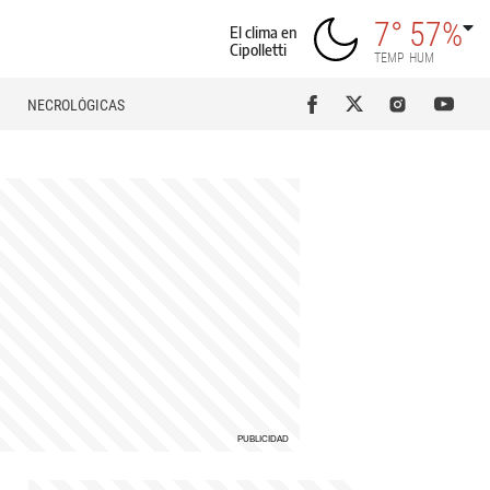
7°
57%
El clima en
Cipolletti
TEMP
HUM
NECROLÓGICAS