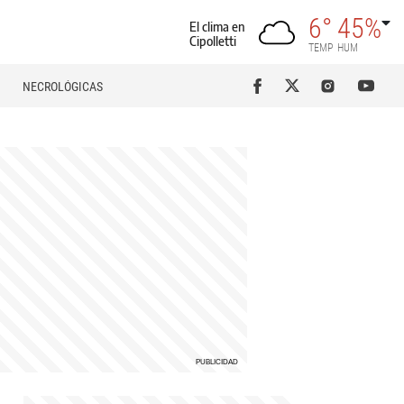
6°
45%
El clima en
Cipolletti
TEMP
HUM
NECROLÓGICAS