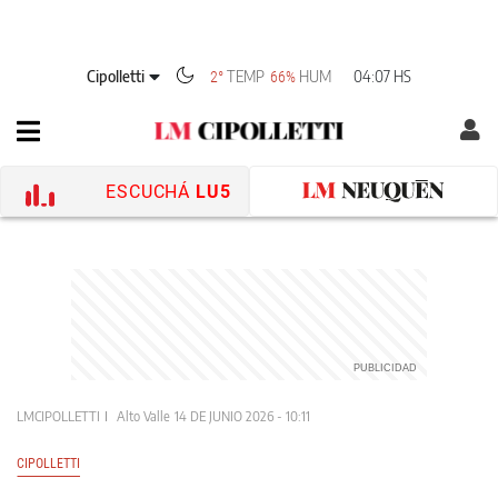
Cipolletti
TEMP
HUM
04:07 HS
2°
66%
ESCUCHÁ
LU5
LMCIPOLLETTI
Alto Valle
14 DE JUNIO 2026 - 10:11
CIPOLLETTI