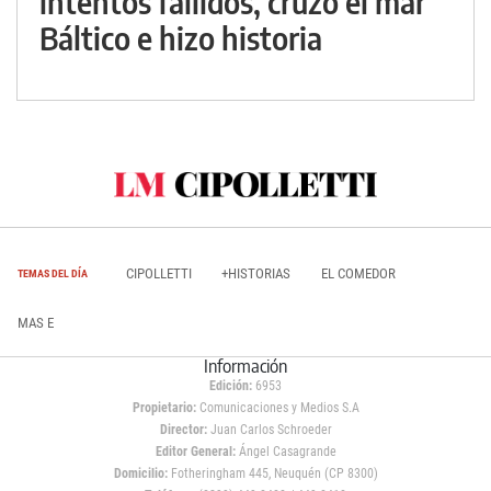
intentos fallidos, cruzó el mar
Báltico e hizo historia
CIPOLLETTI
+HISTORIAS
EL COMEDOR
TEMAS DEL DÍA
MAS E
Información
Edición:
6953
Propietario:
Comunicaciones y Medios S.A
Director:
Juan Carlos Schroeder
Editor General:
Ángel Casagrande
Domicilio:
Fotheringham 445, Neuquén (CP 8300)