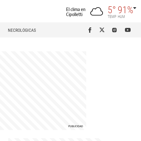
5°
91%
El clima en
Cipolletti
TEMP
HUM
NECROLÓGICAS