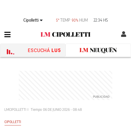
Cipolletti
TEMP
HUM
22:34 HS
5°
90%
ESCUCHÁ
LU5
LMCIPOLLETTI
Tiempo
06 DE JUNIO 2026 - 08:48
CIPOLLETTI