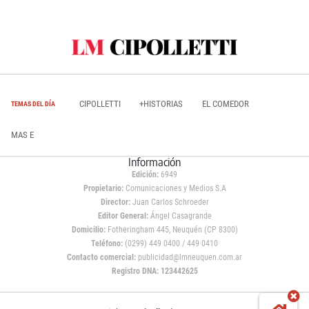
CIPOLLETTI
+HISTORIAS
EL COMEDOR
TEMAS DEL DÍA
MAS E
Información
Edición:
6949
Propietario:
Comunicaciones y Medios S.A
Director:
Juan Carlos Schroeder
Editor General:
Ángel Casagrande
Domicilio:
Fotheringham 445, Neuquén (CP 8300)
Teléfono:
(0299) 449 0400 / 449 0410
Contacto comercial:
publicidad@lmneuquen.com.ar
Registro DNA: 123442625