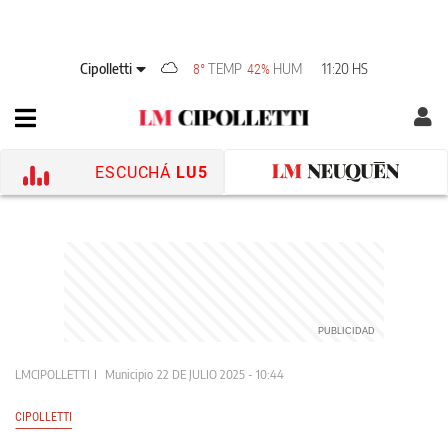
Cipolletti
TEMP
HUM
11:20 HS
8°
42%
ESCUCHÁ
LU5
LMCIPOLLETTI
Municipio
22 DE JULIO 2025 - 10:44
CIPOLLETTI