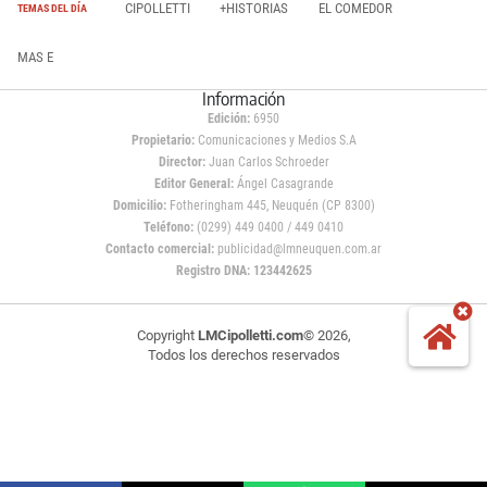
CIPOLLETTI
+HISTORIAS
EL COMEDOR
TEMAS DEL DÍA
MAS E
Información
Edición:
6950
Propietario:
Comunicaciones y Medios S.A
Director:
Juan Carlos Schroeder
Editor General:
Ángel Casagrande
Domicilio:
Fotheringham 445, Neuquén (CP 8300)
Teléfono:
(0299) 449 0400 / 449 0410
Contacto comercial:
publicidad@lmneuquen.com.ar
Registro DNA: 123442625
Copyright
LMCipolletti.com
© 2026,
Todos los derechos reservados