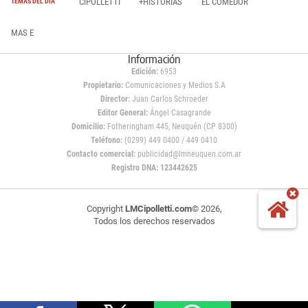
CIPOLLETTI
+HISTORIAS
EL COMEDOR
TEMAS DEL DÍA
MAS E
Información
Edición:
6953
Propietario:
Comunicaciones y Medios S.A
Director:
Juan Carlos Schroeder
Editor General:
Ángel Casagrande
Domicilio:
Fotheringham 445, Neuquén (CP 8300)
Teléfono:
(0299) 449 0400 / 449 0410
Contacto comercial:
publicidad@lmneuquen.com.ar
Registro DNA: 123442625
Copyright
LMCipolletti.com
© 2026,
Todos los derechos reservados