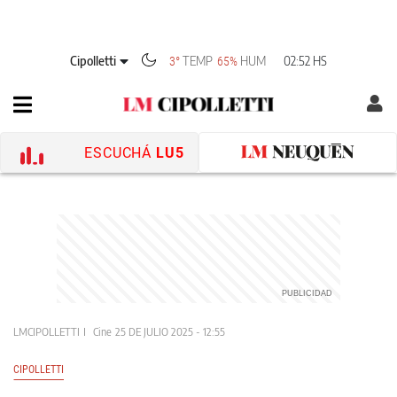
Cipolletti
TEMP
HUM
02:52 HS
3°
65%
ESCUCHÁ
LU5
LMCIPOLLETTI
Cine
25 DE JULIO 2025 - 12:55
CIPOLLETTI