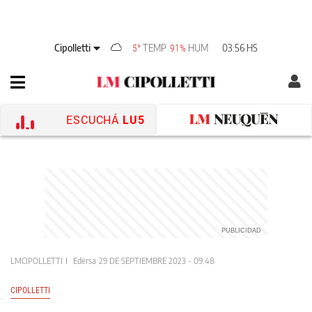
Cipolletti
TEMP
HUM
03:56 HS
5°
91%
ESCUCHÁ
LU5
LMCIPOLLETTI
Edersa
29 DE SEPTIEMBRE 2023 - 09:48
CIPOLLETTI