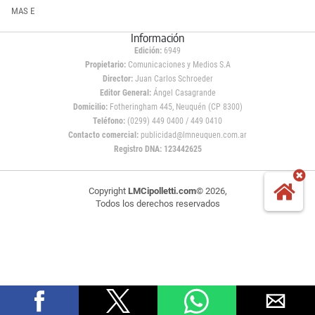
MAS E
Información
Edición:
6949
Propietario:
Comunicaciones y Medios S.A
Director:
Juan Carlos Schroeder
Editor General:
Ángel Casagrande
Domicilio:
Fotheringham 445, Neuquén (CP 8300)
Teléfono:
(0299) 449 0400 / 449 0410
Contacto comercial:
publicidad@lmneuquen.com.ar
Registro DNA: 123442625
Copyright
LMCipolletti.com
© 2026,
Todos los derechos reservados