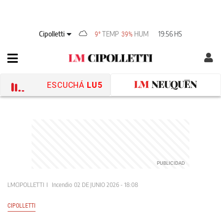
Cipolletti
TEMP
HUM
19:56 HS
9°
39%
ESCUCHÁ
LU5
LMCIPOLLETTI
Incendio
02 DE JUNIO 2026 - 18:08
CIPOLLETTI