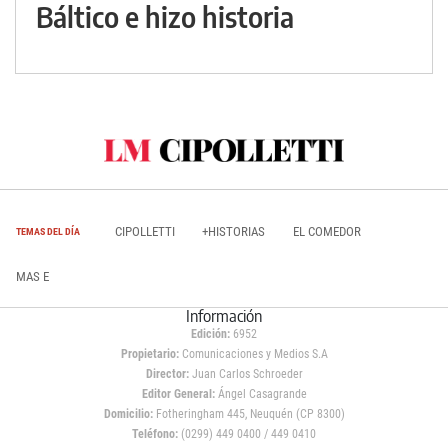
Báltico e hizo historia
CIPOLLETTI
+HISTORIAS
EL COMEDOR
TEMAS DEL DÍA
MAS E
Información
Edición:
6952
Propietario:
Comunicaciones y Medios S.A
Director:
Juan Carlos Schroeder
Editor General:
Ángel Casagrande
Domicilio:
Fotheringham 445, Neuquén (CP 8300)
Teléfono:
(0299) 449 0400 / 449 0410