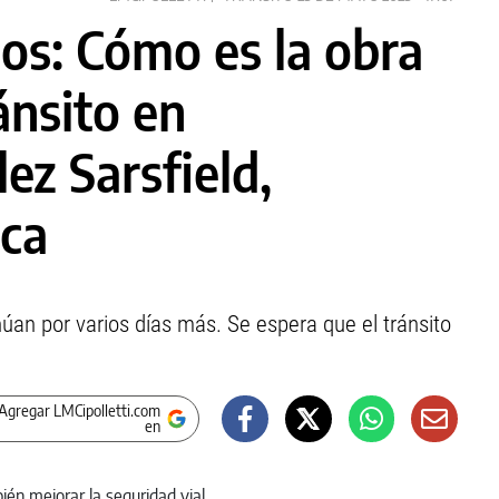
os: Cómo es la obra
ánsito en
ez Sarsfield,
ica
an por varios días más. Se espera que el tránsito
Agregar LMCipolletti.com
en