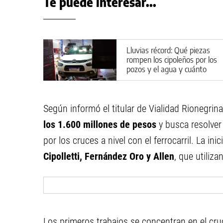
Te puede interesar...
Lluvias récord: Qué piezas
rompen los cipoleños por los
pozos y el agua y cuánto
sale reparar los vehículos
Según informó el titular de Vialidad Rionegrin
los 1.600 millones de pesos
y busca resolver 
por los cruces a nivel con el ferrocarril. La in
Cipolletti, Fernández Oro y Allen
, que utiliz
Los primeros trabajos se concentran en el cru