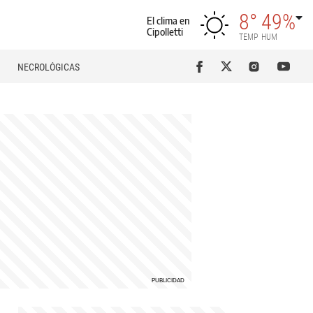
8°
49%
El clima en
Cipolletti
TEMP
HUM
NECROLÓGICAS