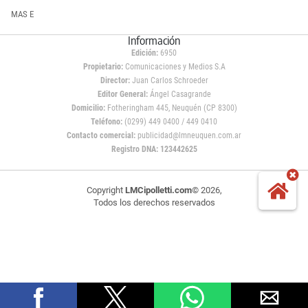
MAS E
Información
Edición:
6950
Propietario:
Comunicaciones y Medios S.A
Director:
Juan Carlos Schroeder
Editor General:
Ángel Casagrande
Domicilio:
Fotheringham 445, Neuquén (CP 8300)
Teléfono:
(0299) 449 0400 / 449 0410
Contacto comercial:
publicidad@lmneuquen.com.ar
Registro DNA: 123442625
Copyright
LMCipolletti.com
© 2026,
Todos los derechos reservados