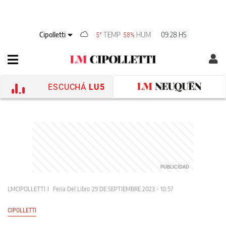
Cipolletti
TEMP
HUM
09:28 HS
5°
58%
ESCUCHÁ
LU5
LMCIPOLLETTI
Feria Del Libro
29 DE SEPTIEMBRE 2023 - 10:57
CIPOLLETTI